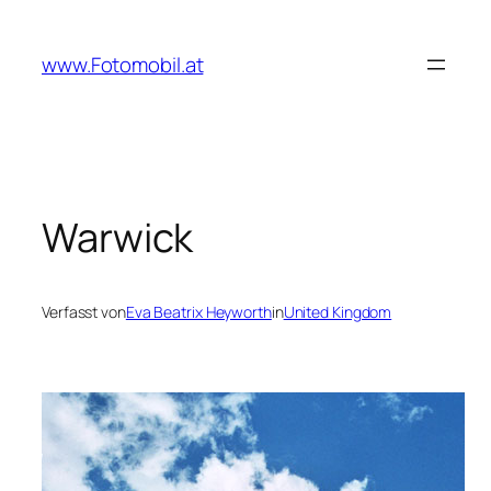
Zum
Inhalt
www.Fotomobil.at
springen
Warwick
Verfasst von
Eva Beatrix Heyworth
in
United Kingdom