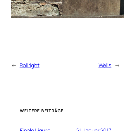
←
Rollright
Wells
→
WEITERE BEITRÄGE
21. Januar 2017
Finale Ligure