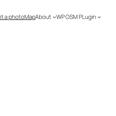
t a photo
Map
About
WP OSM PLugin