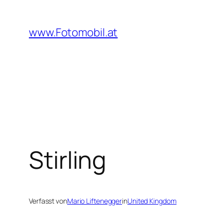
Zum
Inhalt
www.Fotomobil.at
springen
Stirling
Verfasst von
Mario Liftenegger
in
United Kingdom