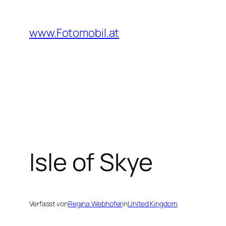
Zum
Inhalt
www.Fotomobil.at
springen
Isle of Skye
Verfasst von
Regina Webhofer
in
United Kingdom