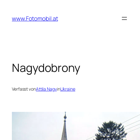
Zum
Inhalt
www.Fotomobil.at
springen
Nagydobrony
Verfasst von
Attila Nagy
in
Ukraine