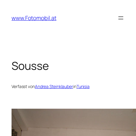
Zum
Inhalt
www.Fotomobil.at
springen
Sousse
Verfasst von
Andrea Steinklauber
in
Tunisia