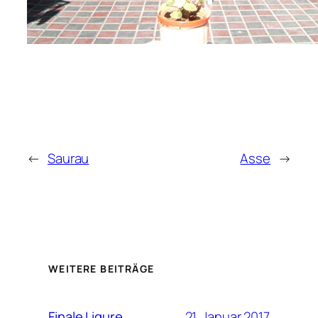
←
Saurau
Asse
→
WEITERE BEITRÄGE
21. Januar 2017
Finale Ligure