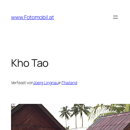
Zum
Inhalt
www.Fotomobil.at
springen
Kho Tao
Verfasst von
Joerg Lingnau
in
Thailand