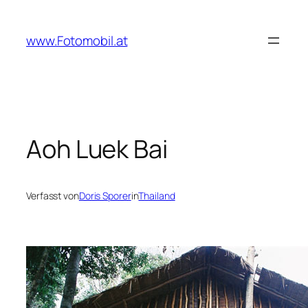
Zum
Inhalt
www.Fotomobil.at
springen
Aoh Luek Bai
Verfasst von
Doris Sporer
in
Thailand