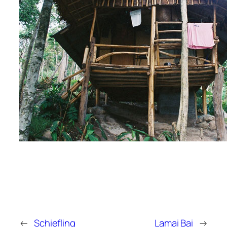
←
Schiefling
Lamai Bai
→