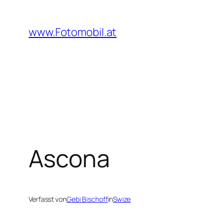
Zum
Inhalt
www.Fotomobil.at
springen
Ascona
Verfasst von
Gebi Bischoff
in
Swize