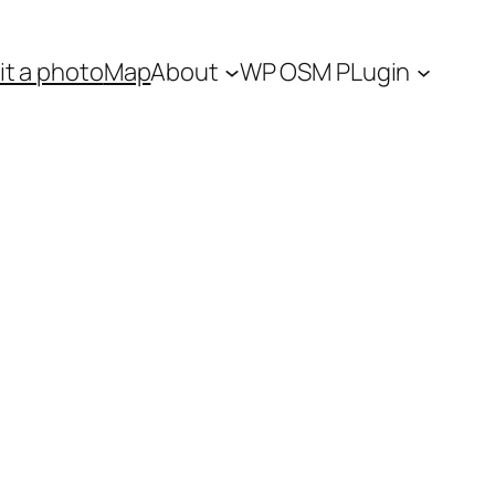
t a photo
Map
About
WP OSM PLugin