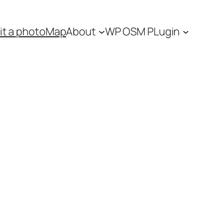
t a photo
Map
About
WP OSM PLugin