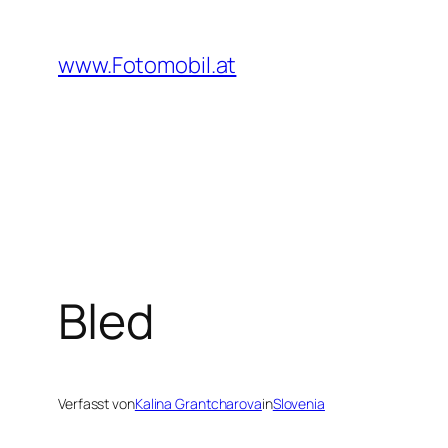
Zum
Inhalt
www.Fotomobil.at
springen
Bled
Verfasst von
Kalina Grantcharova
in
Slovenia