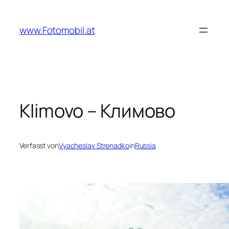
Zum
Inhalt
www.Fotomobil.at
springen
Klimovo – Климово
Verfasst von
Vyacheslav Strenadko
in
Russia