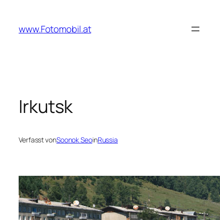
Zum
Inhalt
www.Fotomobil.at
springen
Irkutsk
Verfasst von
Soonok Seo
in
Russia