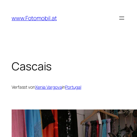
Zum
Inhalt
www.Fotomobil.at
springen
Cascais
Verfasst von
Xenia Vargova
in
Portugal