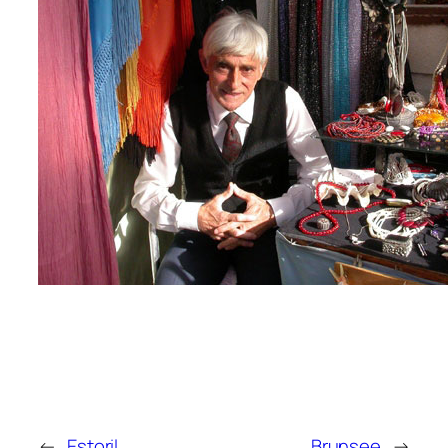
←
Estoril
Brunsee
→