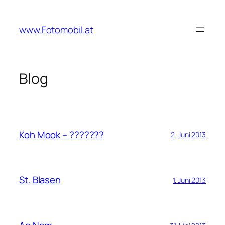
Zum
Inhalt
www.Fotomobil.at
springen
Blog
Koh Mook – ???????
2. Juni 2013
St. Blasen
1. Juni 2013