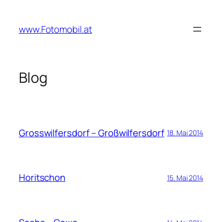
Zum
Inhalt
www.Fotomobil.at
springen
Blog
Grosswilfersdorf – Großwilfersdorf
18. Mai 2014
Horitschon
15. Mai 2014