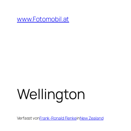
Zum
Inhalt
www.Fotomobil.at
springen
Wellington
Verfasst von
Frank-Ronald Flenke
in
New Zealand