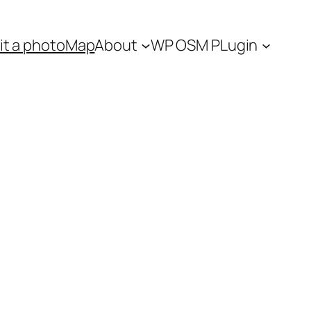
t a photo
Map
About
WP OSM PLugin