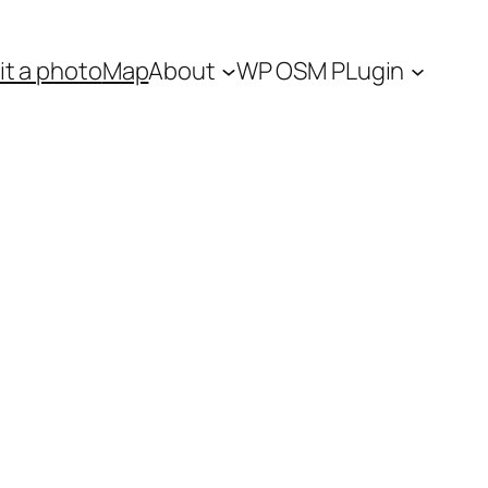
t a photo
Map
About
WP OSM PLugin