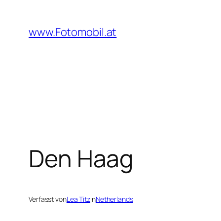
Zum
Inhalt
www.Fotomobil.at
springen
Den Haag
Verfasst von
Lea Titz
in
Netherlands