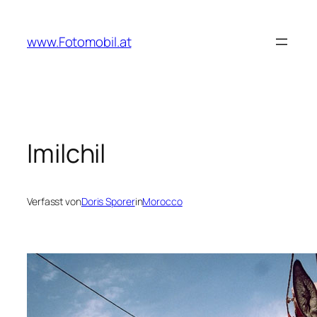
Zum
Inhalt
www.Fotomobil.at
springen
Imilchil
Verfasst von
Doris Sporer
in
Morocco