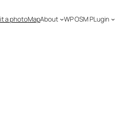
t a photo
Map
About
WP OSM PLugin