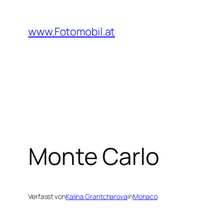
Zum
Inhalt
www.Fotomobil.at
springen
Monte Carlo
Verfasst von
Kalina Grantcharova
in
Monaco