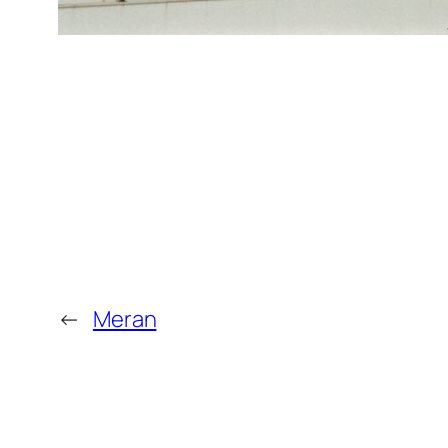
←
Meran