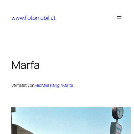
Zum
Inhalt
www.Fotomobil.at
springen
Marfa
Verfasst von
Michael Kang
in
Malta