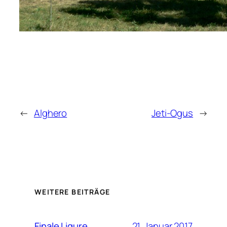
←
Alghero
Jeti-Ogus
→
WEITERE BEITRÄGE
21. Januar 2017
Finale Ligure