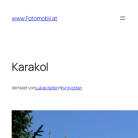
Zum
Inhalt
www.Fotomobil.at
springen
Karakol
Verfasst von
Lukas Keller
in
Kyrgyzstan