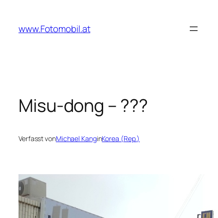
Zum
Inhalt
www.Fotomobil.at
springen
Misu-dong – ???
Verfasst von
Michael Kang
in
Korea (Rep.)