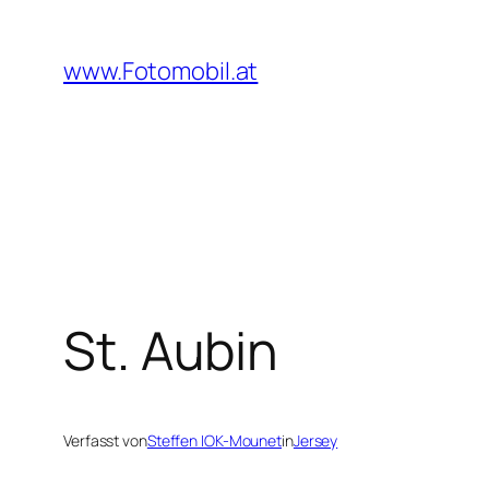
Zum
Inhalt
www.Fotomobil.at
springen
St. Aubin
Verfasst von
Steffen IOK-Mounet
in
Jersey