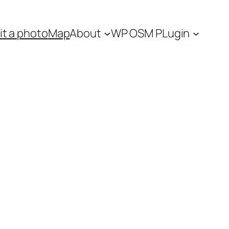
t a photo
Map
About
WP OSM PLugin