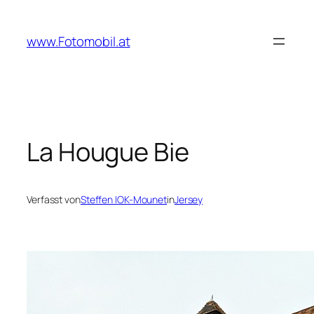
Zum
Inhalt
www.Fotomobil.at
springen
La Hougue Bie
Verfasst von
Steffen IOK-Mounet
in
Jersey