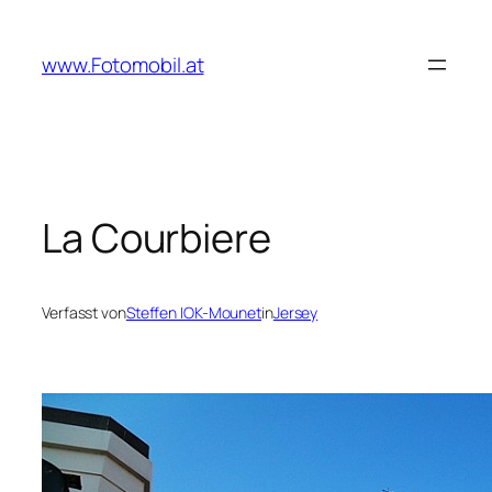
Zum
Inhalt
www.Fotomobil.at
springen
La Courbiere
Verfasst von
Steffen IOK-Mounet
in
Jersey