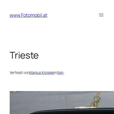
Zum
Inhalt
www.Fotomobil.at
springen
Trieste
Verfasst von
Markus Krogger
in
Italy