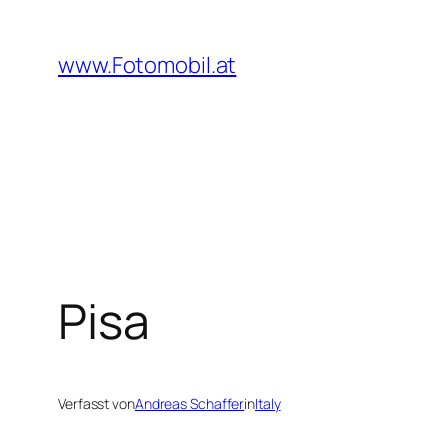
Zum
Inhalt
www.Fotomobil.at
springen
Pisa
Verfasst von
Andreas Schaffer
in
Italy