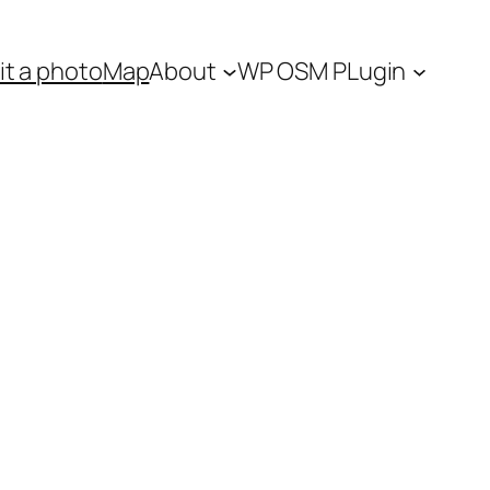
t a photo
Map
About
WP OSM PLugin