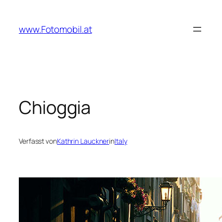
Zum
Inhalt
www.Fotomobil.at
springen
Chioggia
Verfasst von
Kathrin Lauckner
in
Italy