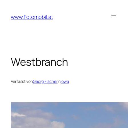
Zum
Inhalt
www.Fotomobil.at
springen
Westbranch
Verfasst von
Georg Fischer
in
Iowa