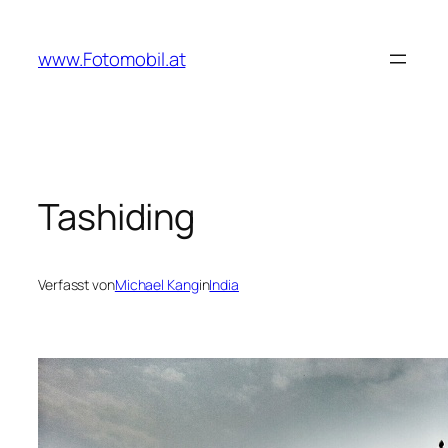
Zum
Inhalt
www.Fotomobil.at
springen
Tashiding
Verfasst von
Michael Kang
in
India