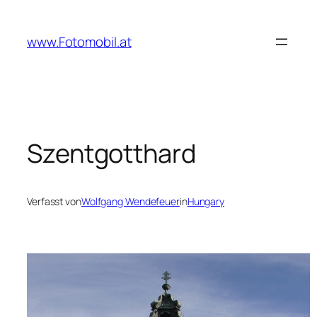
Zum
Inhalt
www.Fotomobil.at
springen
Szentgotthard
Verfasst von
Wolfgang Wendefeuer
in
Hungary