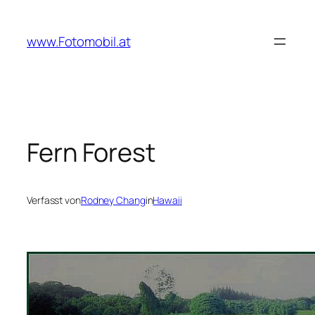
Zum
Inhalt
www.Fotomobil.at
springen
Fern Forest
Verfasst von
Rodney Chang
in
Hawaii