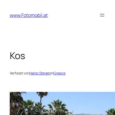
Zum
Inhalt
www.Fotomobil.at
springen
Kos
Verfasst von
Heino Stegen
in
Greece