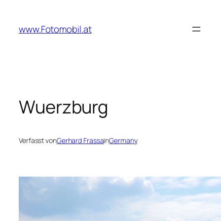
Zum
Inhalt
www.Fotomobil.at
springen
Wuerzburg
Verfasst von
Gerhard Frassa
in
Germany