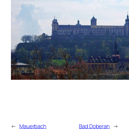
←
Mauerbach
Bad Doberan
→