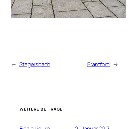
←
Stegersbach
Brantford
→
WEITERE BEITRÄGE
21. Januar 2017
Finale Ligure