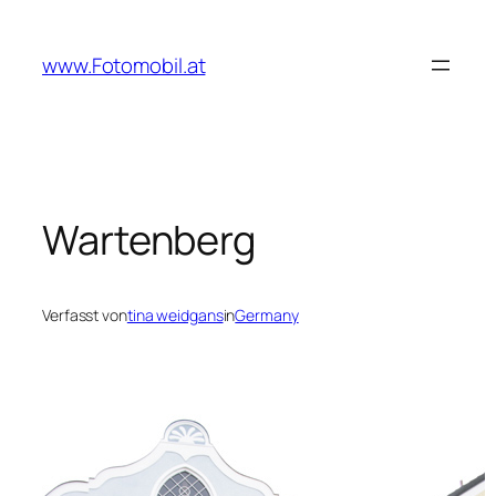
Zum
Inhalt
www.Fotomobil.at
springen
Wartenberg
Verfasst von
tina weidgans
in
Germany