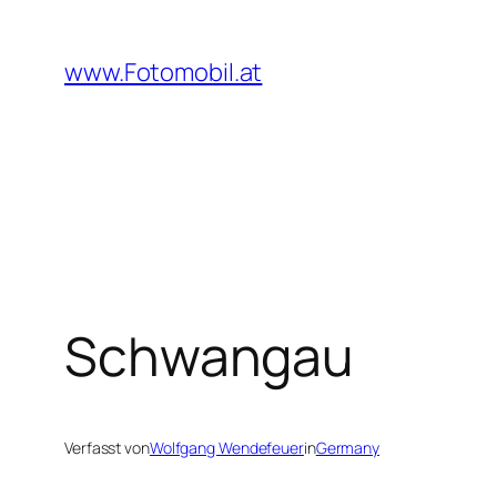
Zum
Inhalt
www.Fotomobil.at
springen
Schwangau
Verfasst von
Wolfgang Wendefeuer
in
Germany