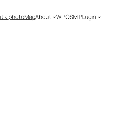
t a photo
Map
About
WP OSM PLugin