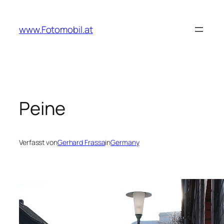
Zum
Inhalt
www.Fotomobil.at
springen
Peine
Verfasst von
Gerhard Frassa
in
Germany