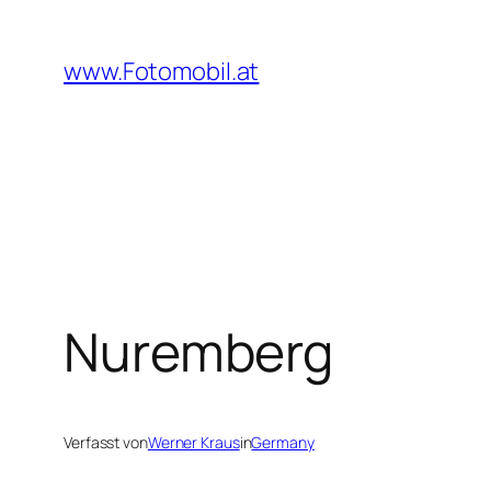
Zum
Inhalt
www.Fotomobil.at
springen
Nuremberg
Verfasst von
Werner Kraus
in
Germany