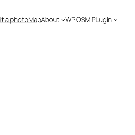
t a photo
Map
About
WP OSM PLugin