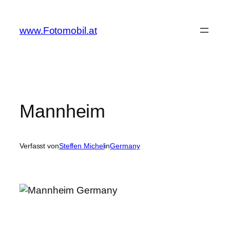
Zum
Inhalt
www.Fotomobil.at
springen
Mannheim
Verfasst von
Steffen Michel
in
Germany