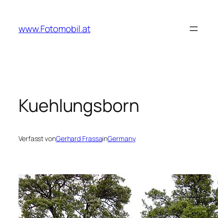
Zum
Inhalt
www.Fotomobil.at
springen
Kuehlungsborn
Verfasst von
Gerhard Frassa
in
Germany