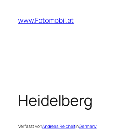
Zum
Inhalt
www.Fotomobil.at
springen
Heidelberg
Verfasst von
Andreas Reichelt
in
Germany