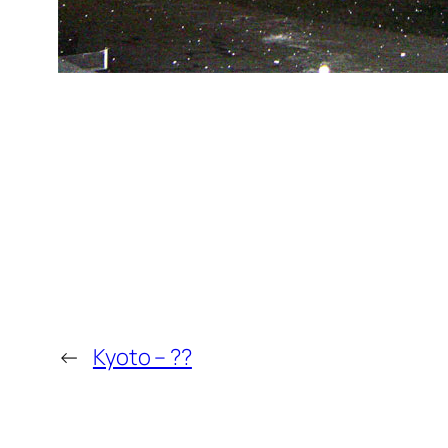
←
Kyoto – ??