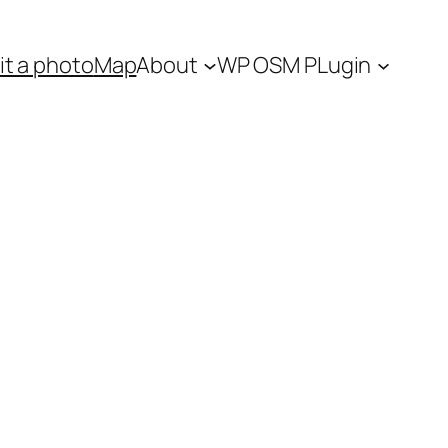
t a photo
Map
About
WP OSM PLugin