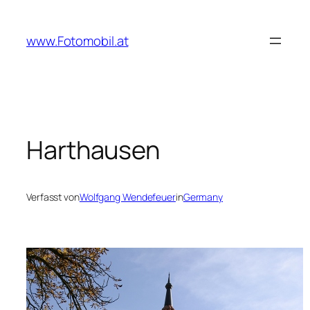
Zum
Inhalt
www.Fotomobil.at
springen
Harthausen
Verfasst von
Wolfgang Wendefeuer
in
Germany