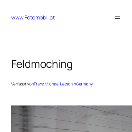
Zum
Inhalt
www.Fotomobil.at
springen
Feldmoching
Verfasst von
Franz Michael Letsch
in
Germany