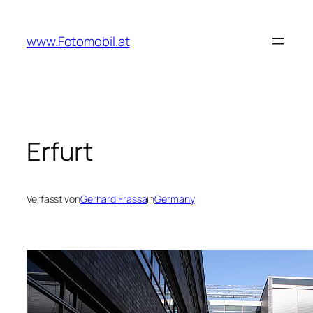
Zum
Inhalt
www.Fotomobil.at
springen
Erfurt
Verfasst von
Gerhard Frassa
in
Germany