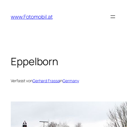
Zum
Inhalt
www.Fotomobil.at
springen
Eppelborn
Verfasst von
Gerhard Frassa
in
Germany