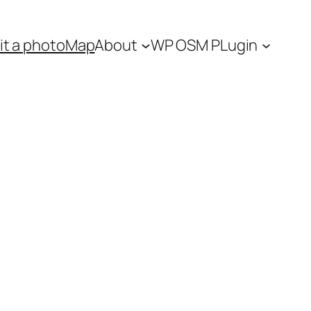
t a photo
Map
About
WP OSM PLugin