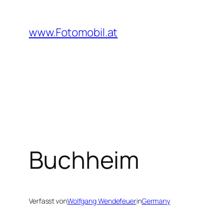
Zum
Inhalt
www.Fotomobil.at
springen
Buchheim
Verfasst von
Wolfgang Wendefeuer
in
Germany