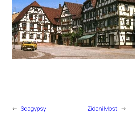
←
Seagypsy
Zidani Most
→