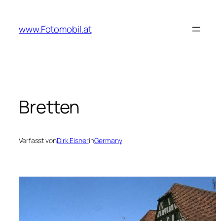
Zum
Inhalt
www.Fotomobil.at
springen
Bretten
Verfasst von
Dirk Eisner
in
Germany