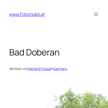
Zum
Inhalt
www.Fotomobil.at
springen
Bad Doberan
Verfasst von
Gerhard Frassa
in
Germany