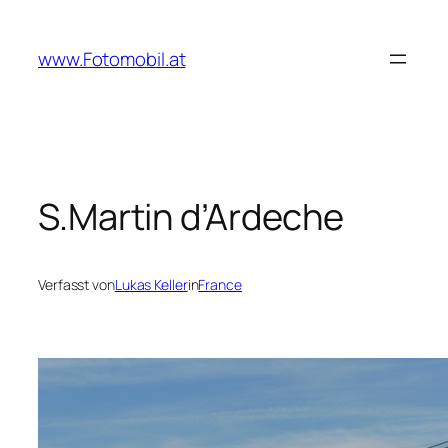
Zum
Inhalt
www.Fotomobil.at
springen
S.Martin d’Ardeche
Verfasst von
Lukas Keller
in
France