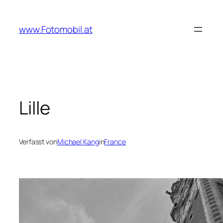
Zum
Inhalt
www.Fotomobil.at
springen
Lille
Verfasst von
Michael Kang
in
France