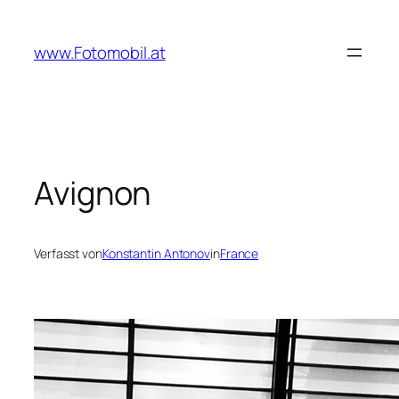
Zum
Inhalt
www.Fotomobil.at
springen
Avignon
Verfasst von
Konstantin Antonov
in
France